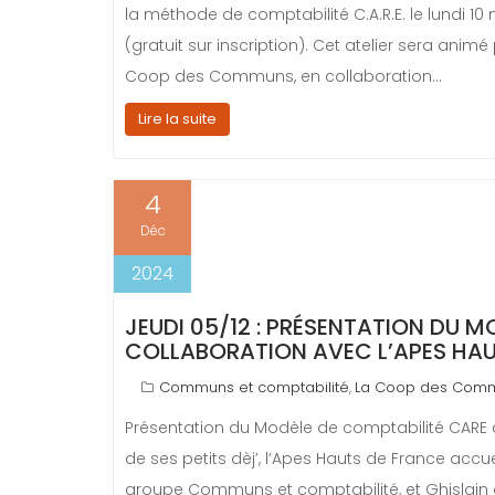
la méthode de comptabilité C.A.R.E. le lundi 10
(gratuit sur inscription). Cet atelier sera ani
Coop des Communs, en collaboration…
Lire la suite
4
Déc
2024
JEUDI 05/12 : PRÉSENTATION DU MO
COLLABORATION AVEC L’APES HAU
Communs et comptabilité
La Coop des Com
,
Présentation du Modèle de comptabilité CARE a
de ses petits dèj’, l’Apes Hauts de France accue
groupe Communs et comptabilité, et Ghislain 