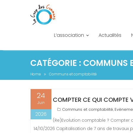
L’association
Actualités
S
CATÉGORIE :
COMMUNS E
k
i
Home
Communs et comptabilité
p
t
o
24
c
COMPTER CE QUI COMPTE VR
Juin
o
Communs et comptabilité
Evèneme
,
n
2026
t
(Re)Evolution comptable ? Compter c
e
14/10/2026 Capitalisation de 7 ans de travaux
n