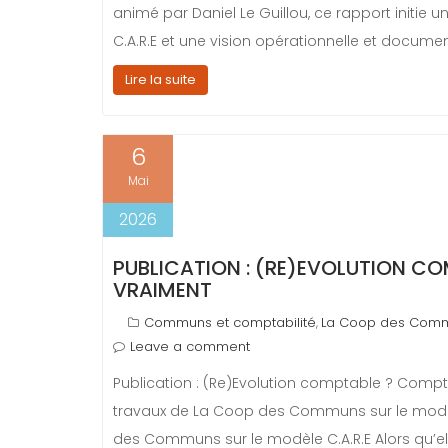
animé par Daniel Le Guillou, ce rapport initi
t
C.A.R.E et une vision opérationnelle et docum
Lire la suite
6
Mai
2026
PUBLICATION : (RE)EVOLUTION C
VRAIMENT
Communs et comptabilité
La Coop des Com
,
Leave a comment
Publication : (Re)Evolution comptable ? Compt
travaux de La Coop des Communs sur le modèle
des Communs sur le modèle C.A.R.E Alors qu’