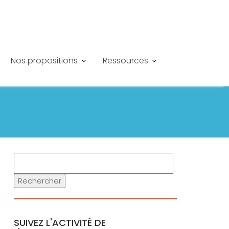
Nos propositions
Ressources
R
e
Rechercher
c
h
e
r
SUIVEZ L'ACTIVITÉ DE