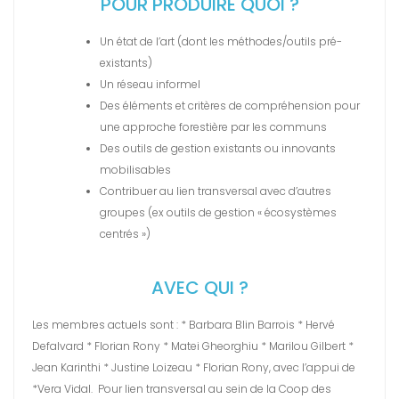
POUR PRODUIRE QUOI ?
Un état de l’art (dont les méthodes/outils pré-
existants)
Un réseau informel
Des éléments et critères de compréhension pour
une approche forestière par les communs
Des outils de gestion existants ou innovants
mobilisables
Contribuer au lien transversal avec d’autres
groupes (ex outils de gestion « écosystèmes
centrés »)
AVEC QUI ?
Les membres actuels sont : * Barbara Blin Barrois * Hervé
Defalvard * Florian Rony * Matei Gheorghiu * Marilou Gilbert *
Jean Karinthi * Justine Loizeau * Florian Rony, avec l’appui de
*Vera Vidal.
Pour lien transversal au sein de la Coop des