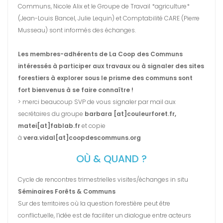
Communs, Nicole Alix et le Groupe de Travail *agriculture*
(Jean-Louis Bancel, Julie Lequin) et Comptabilité CARE (Pierre
Musseau) sont informés des échanges.
Les membres-adhérents de La Coop des Communs
intéressés à participer aux travaux
ou à signaler des sites
forestiers à explorer sous le prisme des communs
sont
fort bienvenus à se faire connaître !
> merci beaucoup SVP de vous signaler par mail aux
secrétaires du groupe
barbara [at]couleurforet.fr,
matei[at]fablab.fr
et copie
à
vera.vidal[at]coopdescommuns.
org
OÙ & QUAND ?
Cycle de rencontres trimestrielles visites/échanges in situ
Séminaires Forêts & Communs
Sur des territoires où la question forestière peut être
conflictuelle, l’idée est de faciliter un dialogue entre acteurs