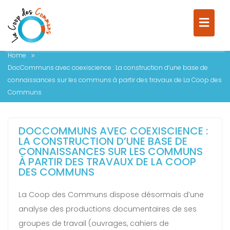
COMMUNS À PARTIR DES
TRAVAUX DE LA COOP DES
COMMUNS
Home
DocCommuns avec coexiscience : La construction d’une base de
connaissances sur les communs à partir des travaux de La Coop des
Communs
DOCCOMMUNS AVEC COEXISCIENCE :
LA CONSTRUCTION D’UNE BASE DE
CONNAISSANCES SUR LES COMMUNS
À PARTIR DES TRAVAUX DE LA COOP
DES COMMUNS
La Coop des Communs dispose désormais d’une
analyse des productions documentaires de ses
groupes de travail (ouvrages, cahiers de