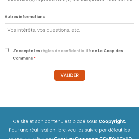
Autres informations
J'accepte les
règles de confidentialité
de La Coop des
Communs
*
Ce site et son contenu est placé sous
Coopyright
.
Pour une réutilisation libre, veuillez suivre par défaut les
termes de la licence
Creative Commons CC-BY-NC-ND