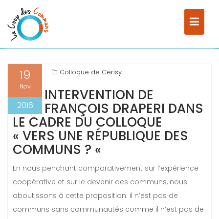
Skip
Home
Colloque de Cerisy
to
Entre la République coopérative et les biens communs – plus que des
content
affinités
19
Colloque de Cerisy
Nov
INTERVENTION DE
2016
FRANÇOIS DRAPERI DANS
LE CADRE DU COLLOQUE
« VERS UNE RÉPUBLIQUE DES
COMMUNS ? «
En nous penchant comparativement sur l’expérience
coopérative et sur le devenir des communs, nous
aboutissons à cette proposition: il n’est pas de
communs sans communautés comme il n’est pas de