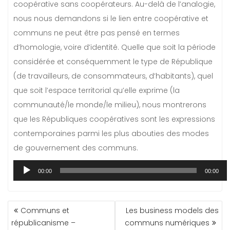
coopérative sans coopérateurs. Au-delà de l’analogie,
nous nous demandons si le lien entre coopérative et
communs ne peut être pas pensé en termes
d’homologie, voire d’identité. Quelle que soit la période
considérée et conséquemment le type de République
(de travailleurs, de consommateurs, d’habitants), quel
que soit l’espace territorial qu’elle exprime (la
communauté/le monde/le milieu), nous montrerons
que les Républiques coopératives sont les expressions
contemporaines parmi les plus abouties des modes
de gouvernement des communs.
Lecteur
00:00
00:00
audio
NAVIGATION
Communs et
Les business models des
DE
républicanisme –
communs numériques
L’ARTICLE