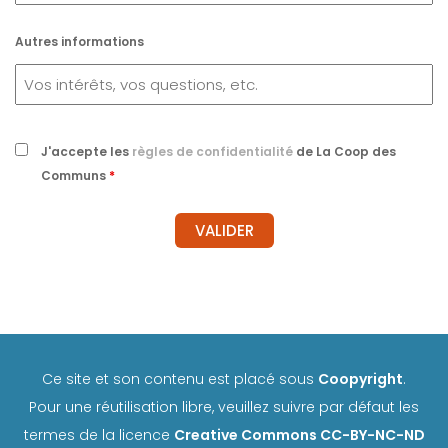
Autres informations
J'accepte les
règles de confidentialité
de La Coop des
Communs
*
Ce site et son contenu est placé sous
Coopyright
.
Pour une réutilisation libre, veuillez suivre par défaut les
termes de la licence
Creative Commons CC-BY-NC-ND