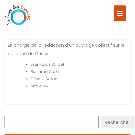
Skip
Home
to
Membres du groupe et animateurs (vers une république des biens
content
communs)
En charge de la rédaction d’un ouvrage collectif sur le
colloque de Cerisy
Jean-Louis Bancel
Benjamin Coriat
Frédéric Sultan
Nicole Alix
Rechercher
Rechercher