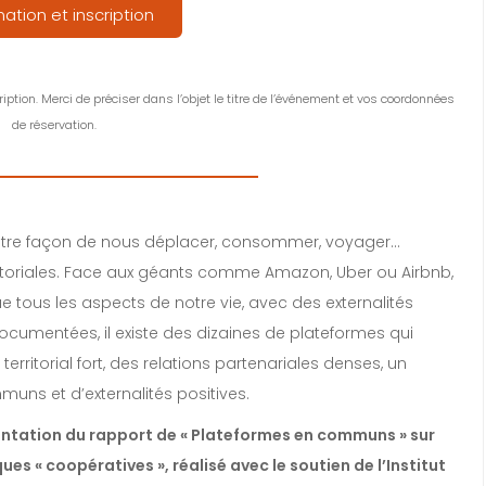
mation et inscription
ption. Merci de préciser dans l’objet le titre de l’événement et vos coordonnées
de réservation.
otre façon de nous déplacer, consommer, voyager…
erritoriales. Face aux géants comme Amazon, Uber ou Airbnb,
e tous les aspects de notre vie, avec des externalités
documentées, il existe des dizaines de plateformes qui
rritorial fort, des relations partenariales denses, un
muns et d’externalités positives.
ntation du rapport de « Plateformes en communs » sur
es « coopératives », réalisé avec le soutien de l’Institut