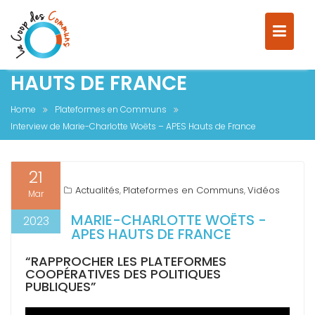
INTERVIEW DE MARIE-
CHARLOTTE WOËTS – APES
HAUTS DE FRANCE
Home
Plateformes en Communs
Interview de Marie-Charlotte Woëts – APES Hauts de France
21
Actualités
Plateformes en Communs
Vidéos
,
,
Mar
MARIE-CHARLOTTE WOËTS -
2023
APES HAUTS DE FRANCE
“RAPPROCHER LES PLATEFORMES
COOPÉRATIVES DES POLITIQUES
PUBLIQUES”