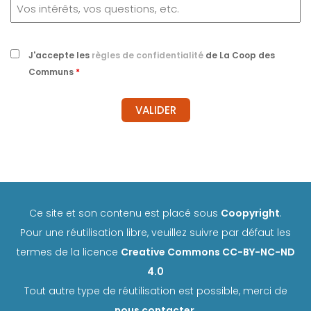
J'accepte les
règles de confidentialité
de La Coop des
Communs
*
Ce site et son contenu est placé sous
Coopyright
.
Pour une réutilisation libre, veuillez suivre par défaut les
termes de la licence
Creative Commons CC-BY-NC-ND
4.0
Tout autre type de réutilisation est possible, merci de
nous contacter
.