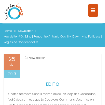
Home
Newsletter
Newsletter #0 : Édito | Rencontre Antonio Casilli – 16 Avril – La Paillasse |
Règles de Confidentialité
25
Newsletter
Mar
2019
EDITO
Chères membres, chers membres de La Coop des Communs,
Voilà deux années que La Coop des Communs s’est mise en