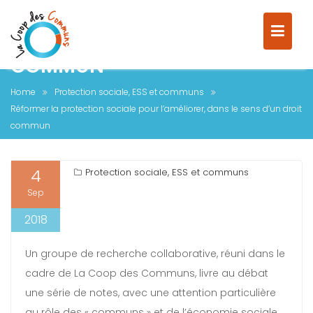
RÉFORMER LA PROTECTION
SOCIALE POUR L’AMÉLIORER,
DANS LE SENS D’UN DROIT
COMMUN
Home
Protection sociale, ESS et communs
Réformer la protection sociale pour l’améliorer, dans le sens d’un droit
commun
4
Protection sociale, ESS et communs
Sep
2018
Un groupe de recherche collaborative, réuni dans le
cadre de La Coop des Communs, livre au débat
une série de notes, avec une attention particulière
au rôle des « communs » et de l’économie sociale