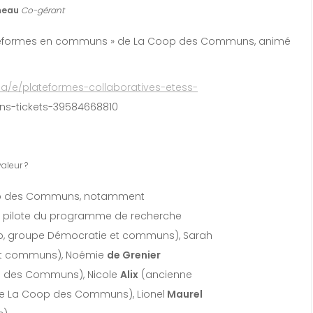
neau
Co-gérant
lateformes en communs » de La Coop des Communs, animé
.ca/e/plateformes-collaboratives-etess-
s-tickets-39584668810
aleur ?
op des Communs, notamment
et pilote du programme de recherche
, groupe Démocratie et communs), Sarah
 et communs), Noémie
de Grenier
p des Communs), Nicole
Alix
(ancienne
 de La Coop des Communs), Lionel
Maurel