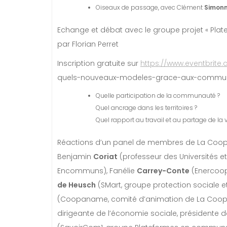
Oiseaux de passage, avec Clément
Simon
Echange et débat avec le groupe projet « P
par Florian Perret
Inscription gratuite sur
https://www.eventbrite
quels-nouveaux-modeles-grace-aux-commun
Quelle participation de la communauté ?
Quel ancrage dans les territoires ?
Quel rapport au travail et au partage de la v
Réactions d’un panel de membres de La Co
Benjamin
Coriat
(professeur des Universités 
Encommuns), Fanélie
Carrey-Conte
(Enercoop
de Heusch
(SMart, groupe protection sociale
(Coopaname, comité d’animation de La Coo
dirigeante de l’économie sociale, présidente