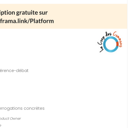
férence-débat
nterrogations concrètes
oduct Owner
e