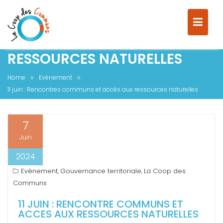
11 JUIN : RENCONTRES
COMMUNS ET ACCÈS AUX
RESSOURCES NATURELLES
Home
Evènement
11 juin : Rencontres communs et accès aux ressources naturelles
7
Juin
2024
Evènement
Gouvernance territoriale
La Coop des
,
,
Communs
11 JUIN : RENCONTRE COMMUNS ET
ACCES AUX RESSOURCES NATURELLES