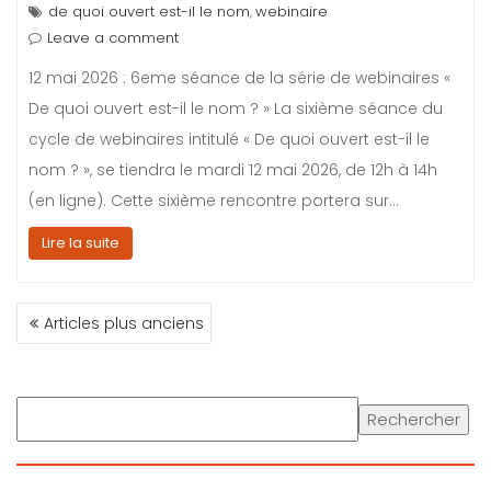
de quoi ouvert est-il le nom
webinaire
,
Leave a comment
12 mai 2026 : 6eme séance de la série de webinaires «
De quoi ouvert est-il le nom ? » La sixième séance du
cycle de webinaires intitulé « De quoi ouvert est-il le
nom ? », se tiendra le mardi 12 mai 2026, de 12h à 14h
(en ligne). Cette sixième rencontre portera sur…
Lire la suite
Articles plus anciens
N
A
V
I
R
Rechercher
G
e
A
c
T
h