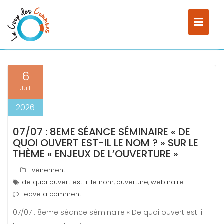
S
CATÉGORIE :
EVÈNEMENT
k
i
Home
Evènement
p
t
o
6
c
Juil
o
n
2026
t
e
07/07 : 8EME SÉANCE SÉMINAIRE « DE
n
QUOI OUVERT EST-IL LE NOM ? » SUR LE
t
THÈME « ENJEUX DE L’OUVERTURE »
Evènement
de quoi ouvert est-il le nom
ouverture
webinaire
,
,
Leave a comment
07/07 : 8eme séance séminaire « De quoi ouvert est-il