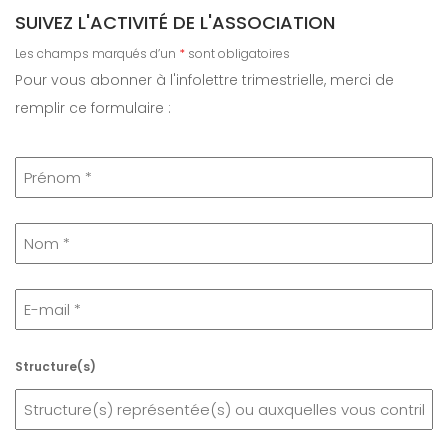
I
SUIVEZ L'ACTIVITÉ DE L'ASSOCIATION
e
O
r
N
Les champs marqués d’un
*
sont obligatoires
c
D
Pour vous abonner à l'infolettre trimestrielle, merci de
h
E
remplir ce formulaire :
S
e
A
r
R
T
I
C
L
E
S
Structure(s)