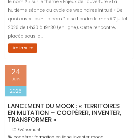
le nom ? » sur le thème « Enjeux de l’ouverture » La
huitième séance du cycle de webinaires intitulé « De
quoi ouvert est-il le nom ? », se tiendra le mardi 7 juillet
2026 de 17h30 à 19h30 (en ligne). Cette rencontre,
placée sous le…
Lire la suite
24
Juin
2026
LANCEMENT DU MOOK : « TERRITOIRES
EN MUTATION – COOPÉRER, INVENTER,
TRANSFORMER »
Evènement
coopérer
formation en ligne
inventer
mooc
,
,
,
,