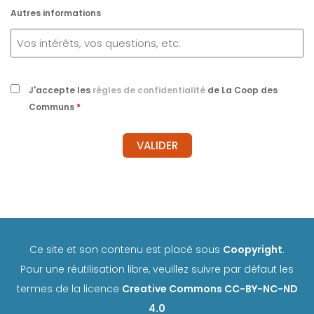
Autres informations
J'accepte les
règles de confidentialité
de La Coop des
Communs
*
Ce site et son contenu est placé sous
Coopyright
.
Pour une réutilisation libre, veuillez suivre par défaut les
termes de la licence
Creative Commons CC-BY-NC-ND
4.0