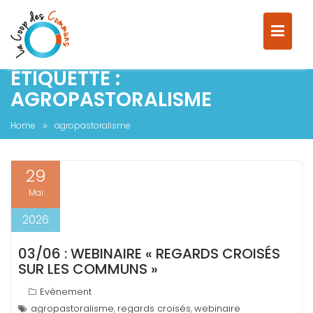
ÉTIQUETTE :
S
AGROPASTORALISME
k
i
Home
agropastoralisme
p
t
o
29
c
Mai
o
n
2026
t
e
03/06 : WEBINAIRE « REGARDS CROISÉS
n
SUR LES COMMUNS »
t
Evènement
agropastoralisme
regards croisés
webinaire
,
,