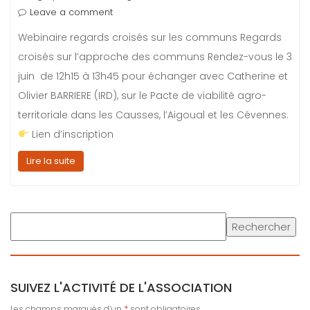
Leave a comment
Webinaire regards croisés sur les communs Regards
croisés sur l’approche des communs Rendez-vous le 3
juin de 12h15 à 13h45 pour échanger avec Catherine et
Olivier BARRIERE (IRD), sur le Pacte de viabilité agro-
territoriale dans les Causses, l’Aigoual et les Cévennes.
Lien d’inscription
Lire la suite
R
Rechercher
e
c
h
SUIVEZ L'ACTIVITÉ DE L'ASSOCIATION
e
r
Les champs marqués d’un
*
sont obligatoires