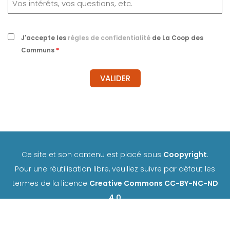
J'accepte les
règles de confidentialité
de La Coop des
Communs
*
Ce site et son contenu est placé sous
Coopyright
.
Pour une réutilisation libre, veuillez suivre par défaut les
termes de la licence
Creative Commons CC-BY-NC-ND
4.0
Tout autre type de réutilisation est possible, merci de
nous contacter
.