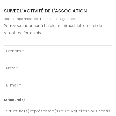
h
SUIVEZ L'ACTIVITÉ DE L'ASSOCIATION
e
r
Les champs marqués d’un
*
sont obligatoires
c
Pour vous abonner à l'infolettre trimestrielle, merci de
h
remplir ce formulaire :
e
r
Structure(s)