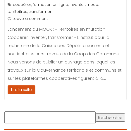
coopérer
formation en ligne
inventer
mooc
,
,
,
,
territoitres
transformer
,
Leave a comment
Lancement du MOOK : « Territoires en mutation :
Coopérer, inventer, transformer » L’Institut pour la
recherche de la Caisse des Dépôts a soutenu et
soutient plusieurs travaux de la Coop des Communs.
Nous venons de publier un ouvrage dans lequel les
travaux sur la Gouvernance territoriale et communs et
sur les plateformes coopératives figurent à la…
Lire la suite
R
Rechercher
e
c