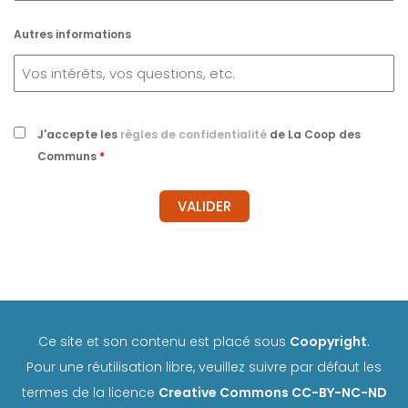
Autres informations
J'accepte les
règles de confidentialité
de La Coop des
Communs
*
Ce site et son contenu est placé sous
Coopyright
.
Pour une réutilisation libre, veuillez suivre par défaut les
termes de la licence
Creative Commons CC-BY-NC-ND