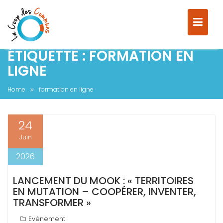
ÉTIQUETTE :
FORMATION EN
S
LIGNE
k
i
Home
formation en ligne
p
t
o
24
c
Juin
o
n
2026
t
e
LANCEMENT DU MOOK : « TERRITOIRES
n
EN MUTATION – COOPÉRER, INVENTER,
t
TRANSFORMER »
Evènement