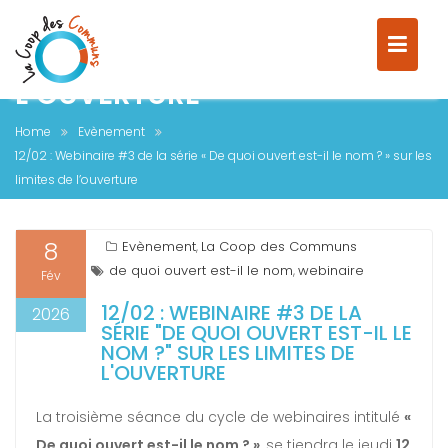
12/02 : WEBINAIRE #3 DE LA
SÉRIE « DE QUOI OUVERT EST-IL
LE NOM ? » SUR LES LIMITES DE
L’OUVERTURE
Home
Evènement
12/02 : Webinaire #3 de la série « De quoi ouvert est-il le nom ? » sur les
limites de l’ouverture
8
Evènement
La Coop des Communs
,
de quoi ouvert est-il le nom
webinaire
,
Fév
12/02 : WEBINAIRE #3 DE LA
2026
SÉRIE "DE QUOI OUVERT EST-IL LE
NOM ?" SUR LES LIMITES DE
L'OUVERTURE
La troisième séance du cycle de webinaires intitulé
«
De quoi ouvert est-il le nom ? »
, se tiendra le jeudi
12