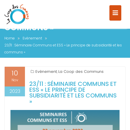
23/11 : SÉMINAIRE COMMUNS ET
ESS « LE PRINCIPE DE
SUBSIDIARITÉ ET LES
COMMUNS »
Home
Evènement
23/11 : Séminaire Communs et ESS « Le principe de subsidiarité et les
communs »
10
Evènement
La Coop des Communs
,
Nov
23/11 : SÉMINAIRE COMMUNS ET
ESS « LE PRINCIPE DE
2023
SUBSIDIARITÉ ET LES COMMUNS
»