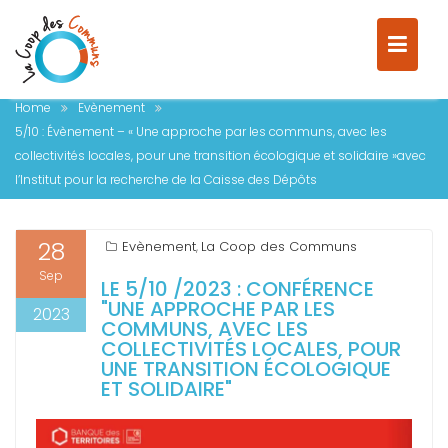
SOLIDAIRE »AVEC L’INSTITUT
POUR LA RECHERCHE DE LA
CAISSE DES DÉPÔTS
Home
Evènement
5/10 : Évènement – « Une approche par les communs, avec les
collectivités locales, pour une transition écologique et solidaire »avec
l’Institut pour la recherche de la Caisse des Dépôts
28
Evènement
La Coop des Communs
,
Sep
LE 5/10 /2023 : CONFÉRENCE
"UNE APPROCHE PAR LES
2023
COMMUNS, AVEC LES
COLLECTIVITÉS LOCALES, POUR
UNE TRANSITION ÉCOLOGIQUE
ET SOLIDAIRE"