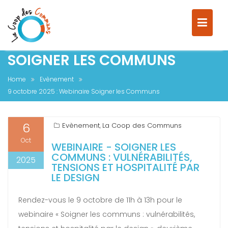
9 OCTOBRE 2025 : WEBINAIRE
SOIGNER LES COMMUNS
Home
Evènement
9 octobre 2025 : Webinaire Soigner les Communs
6
Evènement
La Coop des Communs
,
Oct
WEBINAIRE - SOIGNER LES
COMMUNS : VULNÉRABILITÉS,
2025
TENSIONS ET HOSPITALITÉ PAR
LE DESIGN
Rendez-vous le 9 octobre de 11h à 13h pour le
webinaire « Soigner les communs : vulnérabilités,