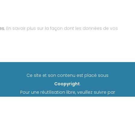
les.
En savoir plus sur la façon dont les données de vos
Ce site et son contenu est placé sous
Coopyright
.
Pour une réutilisation libre, veuillez suivre par
défaut les termes de la licence
Creative
Commons CC-BY-NC-ND 4.0
Tout autre type de réutilisation est possible, merci
de
nous contacter
.