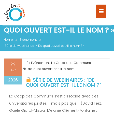
SÉRIE DE WEBINAIRES : « DE
QUOI OUVERT EST-IL LE NOM ? 
Home
Evènement
Série de webinaires : « De quoi ouvert est-il le nom ? »
8
Evènement
La Coop des Communs
,
de quoi ouvert est-il le nom
Avr
SÉRIE DE WEBINAIRES : "DE
2026
QUOI OUVERT EST-IL LE NOM ?"
La Coop des Communs s’est associée avec des
universitaires juristes – mais pas que – (David Hiez,
Gaële Gidrol-Mistral, Mélanie Clément-Fontaine ,