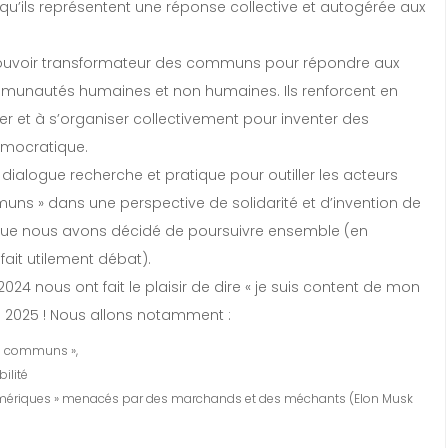
’ils représentent une réponse collective et autogérée aux
e pouvoir transformateur des communs pour répondre aux
mmunautés humaines et non humaines. Ils renforcent en
er et à s’organiser collectivement pour inventer des
démocratique.
alogue recherche et pratique pour outiller les acteurs
ns » dans une perspective de solidarité et d’invention de
t que nous avons décidé de poursuivre ensemble (en
ait utilement débat).
24 nous ont fait le plaisir de dire « je suis content de mon
n 2025 ! Nous allons notamment :
es communs »,
bilité
umériques » menacés par des marchands et des méchants (Elon Musk