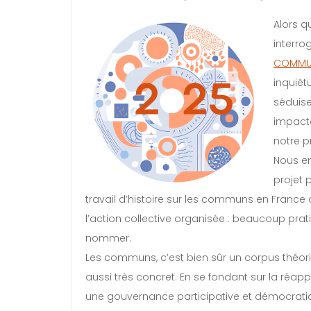
Alors q
interro
COMMUN
inquiét
séduise
impacte
notre 
Nous em
projet 
travail d’histoire sur les communs en France
l’action collective organisée : beaucoup pr
nommer.
Les communs, c’est bien sûr un corpus théori
aussi très concret. En se fondant sur la réa
une gouvernance participative et démocratique 