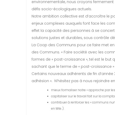
environnementale, nous croyons fermement qu
défis socio-écologiques actuels.
Notre ambition collective est d’accroître l
enjeux complexes auxquels font face les co
effet la capacité des personnes à se concert
solutions justes et durables, sous contrôle 
La Coop des Communs pour ce faire met en di
des Communs. « Faire société avec les commu
formes de « post-croissance », tel est le bu
sachant que le terme de « post-croissance » f
Certains nouveaux adhérents de fin d’année 20
adhésion ». N’hésitez pas à nous rejoindre e
mieux formaliser notre « approche par l
capitaliser sur le travail fait sur la compta
contribuer à renforcer les « communs n
en tête..).