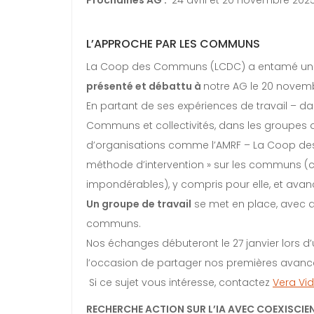
Prochaines AG :
24 avril et 20 novembre 202
L’APPROCHE PAR LES COMMUNS
La Coop des Communs (LCDC) a entamé un c
présenté et débattu à
notre AG le 20 novemb
En partant de ses expériences de travail – 
Communs et collectivités, dans les groupes d
d’organisations comme l’AMRF – La Coop des 
méthode d’intervention » sur les communs (ce 
impondérables), y compris pour elle, et av
Un groupe de travail
se met en place, avec d
communs.
Nos échanges débuteront le 27 janvier lors 
l’occasion de partager nos premières avanc
Si ce sujet vous intéresse, contactez
Vera Vid
RECHERCHE ACTION SUR L’IA AVEC COEXISCIE