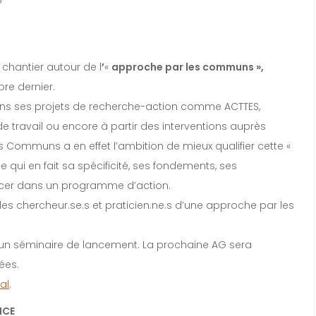
5
hantier autour de l
’
«
approche par les communs »,
re dernier.
dans ses projets de recherche-action comme ACTTES,
e travail ou encore à partir des interventions auprès
Communs a en effet l’ambition de mieux qualifier cette «
qui en fait sa spécificité, ses fondements, ses
ancer dans un programme d’action.
es chercheur.se.s et praticien.ne.s d’une approche par les
d’un séminaire de lancement. La prochaine AG sera
ées.
al
.
NCE