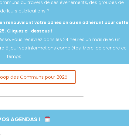
s Communs au travers de ses évènements, des groupes de
t de leurs publications ?
en renouvelant votre adhésion ou en adhérant pour cette
25.
Cliquez ci-dessous !
loAsso, vous recevrez dans les 24 heures un mail avec un
re à jour vos informations complètes. Merci de prendre ce
temps !
 Coop des Communs pour 2025
VOS AGENDAS !