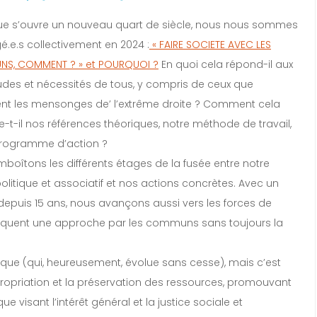
ue s’ouvre un nouveau quart de siècle, nous nous sommes
gé.e.s collectivement en 2024 :
«
FAIRE SOCIETE AVEC LES
S, COMMENT ? »
et POURQUOI ?
En quoi cela répond-il aux
udes et nécessités de tous, y compris de ceux que
nt les mensonges de’ l’extrême droite ? Comment cela
-t-il nos références théoriques, notre méthode de travail,
programme d’action ?
boîtons les différents étages de la fusée entre notre
politique et associatif et nos actions concrètes. Avec un
 depuis 15 ans, nous avançons aussi vers les forces de
atiquent une approche par les communs sans toujours la
que (qui, heureusement, évolue sans cesse), mais c’est
ppropriation et la préservation des ressources, promouvant
visant l’intérêt général et la justice sociale et