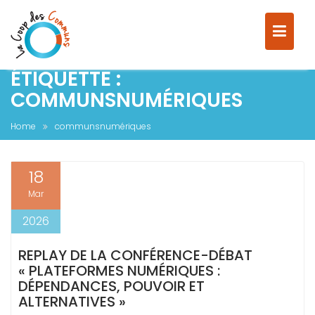
ÉTIQUETTE :
S
COMMUNSNUMÉRIQUES
k
i
Home
communsnumériques
p
t
o
18
c
Mar
o
n
2026
t
e
REPLAY DE LA CONFÉRENCE-DÉBAT
n
« PLATEFORMES NUMÉRIQUES :
t
DÉPENDANCES, POUVOIR ET
ALTERNATIVES »