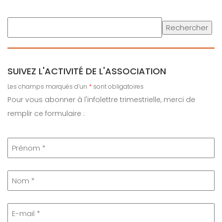
R
Rechercher
e
c
h
SUIVEZ L'ACTIVITÉ DE L'ASSOCIATION
e
r
Les champs marqués d’un
*
sont obligatoires
c
Pour vous abonner à l'infolettre trimestrielle, merci de
h
remplir ce formulaire :
e
r