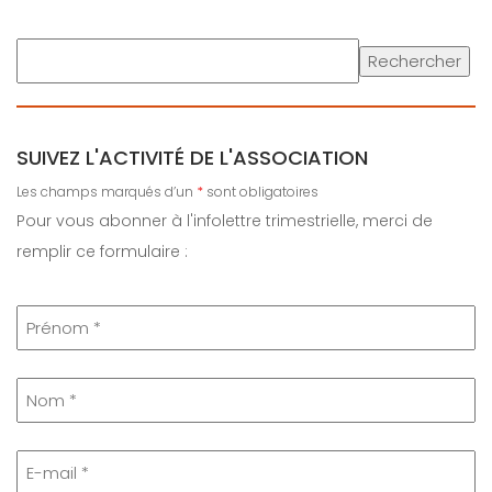
R
Rechercher
e
c
h
SUIVEZ L'ACTIVITÉ DE L'ASSOCIATION
e
r
Les champs marqués d’un
*
sont obligatoires
c
Pour vous abonner à l'infolettre trimestrielle, merci de
h
remplir ce formulaire :
e
r