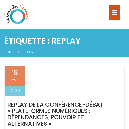
S
ÉTIQUETTE :
REPLAY
k
i
Home
replay
p
t
o
18
c
Mar
o
n
2026
t
e
REPLAY DE LA CONFÉRENCE-DÉBAT
n
« PLATEFORMES NUMÉRIQUES :
t
DÉPENDANCES, POUVOIR ET
ALTERNATIVES »