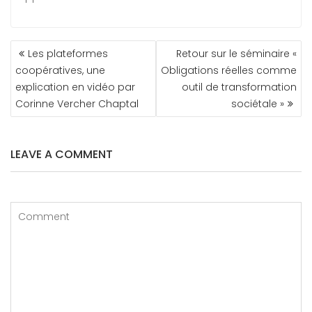
NAVIGATION
Les plateformes
Retour sur le séminaire «
DE
coopératives, une
Obligations réelles comme
L’ARTICLE
explication en vidéo par
outil de transformation
Corinne Vercher Chaptal
sociétale »
LEAVE A COMMENT