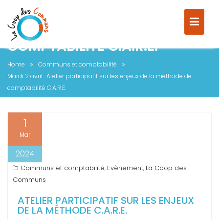
MARDI 2 AVRIL : ATELIER
PARTICIPATIF SUR LES ENJEUX
DE LA MÉTHODE DE
COMPTABILITÉ C.A.R.E.
Home
Communs et comptabilité
Mardi 2 avril : Atelier participatif sur les enjeux de la méthode de
comptabilité C.A.R.E.
1
Mar
2024
Communs et comptabilité
Evènement
La Coop des
,
,
Communs
ATELIER PARTICIPATIF SUR LES ENJEUX
DE LA MÉTHODE C.A.R.E.